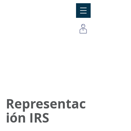
MBC
Consulting Group, Inc
Representac
ión IRS